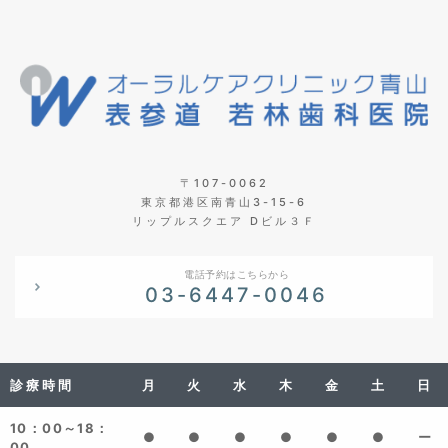
〒107-0062
東京都港区南青山3-15-6
リップルスクエア Dビル３Ｆ
電話予約はこちらから
03-6447-0046
診療時間
月
火
水
木
金
土
日
10：00～18：
●
●
●
●
●
●
ー
00